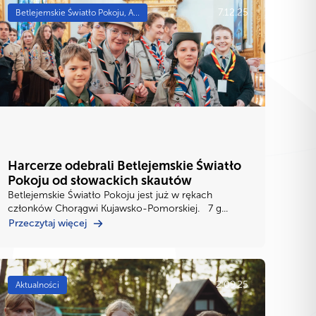
7.12.25
Betlejemskie Światło Pokoju, A...
Harcerze odebrali Betlejemskie Światło
Pokoju od słowackich skautów
Betlejemskie Światło Pokoju jest już w rękach
członków Chorągwi Kujawsko-Pomorskiej. 7 g...
Przeczytaj więcej
2.09.25
Aktualności