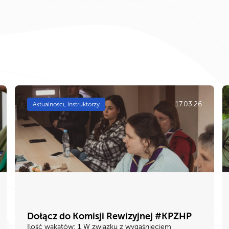
17.03.26
Aktualności, Instruktorzy
Dołącz do Komisji Rewizyjnej #KPZHP
Ilość wakatów: 1 W związku z wygaśnięciem