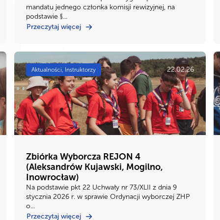
mandatu jednego członka komisji rewizyjnej, na
podstawie §...
Przeczytaj więcej
22.02.26
Aktualności, Instruktorzy
Zbiórka Wyborcza REJON 4
(Aleksandrów Kujawski, Mogilno,
Inowrocław)
Na podstawie pkt 22 Uchwały nr 73/XLII z dnia 9
stycznia 2026 r. w sprawie Ordynacji wyborczej ZHP
o...
Przeczytaj więcej