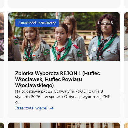
14.02.26
Aktualności, Instruktorzy
Zbiórka Wyborcza REJON 1 (Hufiec
Włocławek, Hufiec Powiatu
Włocławskiego)
Na podstawie pkt 22 Uchwały nr 73/XLII z dnia 9
stycznia 2026 r. w sprawie Ordynacji wyborczej ZHP
o...
Przeczytaj więcej