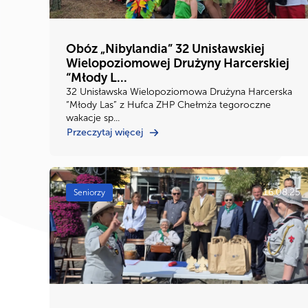
Obóz „Nibylandia” 32 Unisławskiej
Wielopoziomowej Drużyny Harcerskiej
“Młody L...
32 Unisławska Wielopoziomowa Drużyna Harcerska
“Młody Las” z Hufca ZHP Chełmża tegoroczne
wakacje sp...
Przeczytaj więcej
16.08.25
Seniorzy