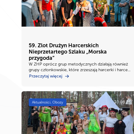
59. Zlot Drużyn Harcerskich
Nieprzetartego Szlaku „Morska
przygoda”
W ZHP oprócz grup metodycznych działają również
grupy członkowskie, które zrzeszają harcerki i harce...
Przeczytaj więcej
30.08.25
Aktualności, Obozy