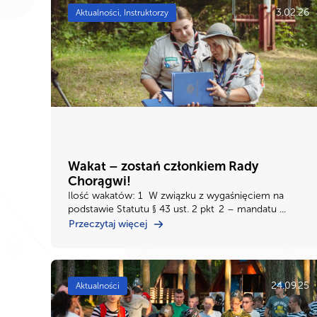
3.02.26
Aktualności, Instruktorzy
Wakat – zostań członkiem Rady
Chorągwi!
Ilość wakatów: 1 W związku z wygaśnięciem na
podstawie Statutu § 43 ust. 2 pkt 2 – mandatu ...
Przeczytaj więcej
24.09.25
Aktualności