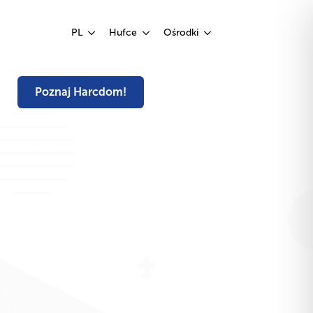
Poznaj Harcdom!
PL
Hufce
Ośrodki
Poznaj Harcdom!