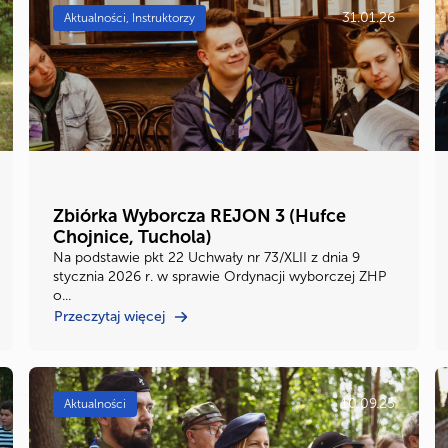
31.01.26
Aktualności, Instruktorzy
Zbiórka Wyborcza REJON 3 (Hufce
Chojnice, Tuchola)
Na podstawie pkt 22 Uchwały nr 73/XLII z dnia 9
stycznia 2026 r. w sprawie Ordynacji wyborczej ZHP
o...
Przeczytaj więcej
10.09.25
Aktualności