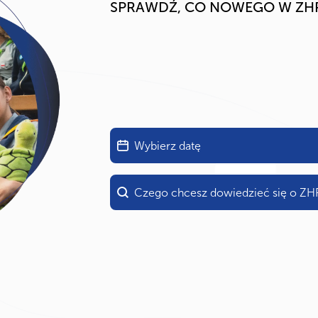
SPRAWDŹ, CO NOWEGO W ZH
Aktualnosci data
Date
Aktualnosci szukaj
Search content