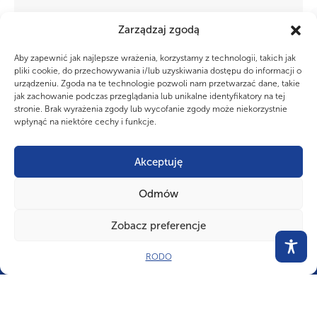
Zarządzaj zgodą
Zbiórka Wyborcza REJON 4 (Aleksandrów
Kujawski, Mogilno, Inowrocław)
Aby zapewnić jak najlepsze wrażenia, korzystamy z technologii, takich jak
Na podstawie pkt 22 Uchwały nr 73/XLII z dnia 9 stycznia 2026 r. w
pliki cookie, do przechowywania i/lub uzyskiwania dostępu do informacji o
sprawie Ordynacji wyborczej ZHP oraz zgodnie z Uchwałą nr
04/2026 Komendy...
urządzeniu. Zgoda na te technologie pozwoli nam przetwarzać dane, takie
jak zachowanie podczas przeglądania lub unikalne identyfikatory na tej
stronie. Brak wyrażenia zgody lub wycofanie zgody może niekorzystnie
wpłynąć na niektóre cechy i funkcje.
Akceptuję
Odmów
CZY WIESZ, ŻE...
Zobacz preferencje
Każdy element na mundurze ZHP ma znaczenie. Oznaczamy w ten
sposób pełnione funkcje, osiągnięcia oraz stopnie.
RODO