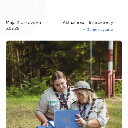
Maja Kloskowska
Aktualności, Instruktorzy
3.02.26
~
0
min czytania