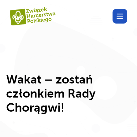
Poznaj Harcdom!
Wakat – zostań
członkiem Rady
Chorągwi!