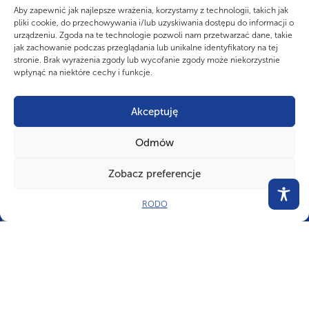
Zbiórka Wyborcza REJON 4 (Aleksandrów
Aby zapewnić jak najlepsze wrażenia, korzystamy z technologii, takich jak
Kujawski, Mogilno, Inowrocław)
pliki cookie, do przechowywania i/lub uzyskiwania dostępu do informacji o
Na podstawie pkt 22 Uchwały nr 73/XLII z dnia 9 stycznia 2026 r. w
urządzeniu. Zgoda na te technologie pozwoli nam przetwarzać dane, takie
sprawie Ordynacji wyborczej ZHP oraz zgodnie z Uchwałą nr
jak zachowanie podczas przeglądania lub unikalne identyfikatory na tej
04/2026 Komendy...
stronie. Brak wyrażenia zgody lub wycofanie zgody może niekorzystnie
wpłynąć na niektóre cechy i funkcje.
Akceptuję
Odmów
Zobacz preferencje
CZY WIESZ, ŻE...
RODO
Każdy element na mundurze ZHP ma znaczenie. Oznaczamy w ten
sposób pełnione funkcje, osiągnięcia oraz stopnie.