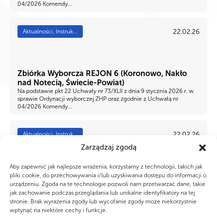
04/2026 Komendy...
22.02.26
Aktualności, Instruk...
Zbiórka Wyborcza REJON 6 (Koronowo, Nakło
nad Notecią, Świecie-Powiat)
Na podstawie pkt 22 Uchwały nr 73/XLII z dnia 9 stycznia 2026 r. w
sprawie Ordynacji wyborczej ZHP oraz zgodnie z Uchwałą nr
04/2026 Komendy...
22.02.26
Aktualności, Instruk...
Zarządzaj zgodą
Aby zapewnić jak najlepsze wrażenia, korzystamy z technologii, takich jak
Zbiórka Wyborcza REJON 4 (Aleksandrów
pliki cookie, do przechowywania i/lub uzyskiwania dostępu do informacji o
urządzeniu. Zgoda na te technologie pozwoli nam przetwarzać dane, takie
Kujawski, Mogilno, Inowrocław)
jak zachowanie podczas przeglądania lub unikalne identyfikatory na tej
Na podstawie pkt 22 Uchwały nr 73/XLII z dnia 9 stycznia 2026 r. w
stronie. Brak wyrażenia zgody lub wycofanie zgody może niekorzystnie
sprawie Ordynacji wyborczej ZHP oraz zgodnie z Uchwałą nr
04/2026 Komendy...
wpłynąć na niektóre cechy i funkcje.