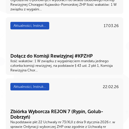
Ogłoszenie o ponownych wyborach do składu osobowego Komisji
Rewizyjnej Chorągwi Kujawsko-Pomorskiej ZHP Ilość wakatów: 1 W
związku z wygaśni...
17.03.26
Aktualności, Instruk...
Dołącz do Komisji Rewizyjnej #KPZHP
Ilość wakatów: 1 W związku z wygaśnięciem mandatu jednego
członka komisji rewizyjnej, na podstawie § 43 ust. 2 pkt 1, Komisja
Rewizyjna Chor...
22.02.26
Aktualności, Instruk...
Zbiórka Wyborcza REJON 7 (Rypin, Golub-
Dobrzyń)
Na podstawie pkt 22 Uchwały nr 73/XLII z dnia 9 stycznia 2026 r. w
sprawie Ordynacji wyborczej ZHP oraz zgodnie z Uchwałą nr