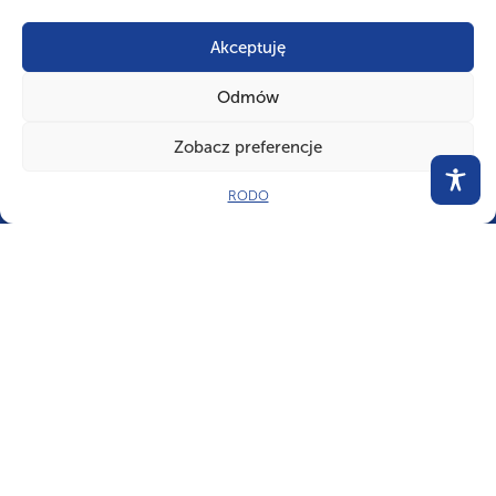
Akceptuję
Odmów
Zobacz preferencje
RODO
CZY WIESZ, ŻE...
W Systemie Instrumentów Metodycznych ZHP jest prawie 300
sprawności, które zuchy i harcerze zdobywają, poszerzając swoją wiedzę
oraz umiejętności.
Copyright
© 2025 Chorągiew Kujawsko-Pomorska ZHP im. Mikołaja Kopernika
|
Informacje i uwagi prawne
|
Polityka prywatności
|
Deklaracja dostępności
|
BIP
|
ZHP
|
Media
|
Sprawozdania Finansowe