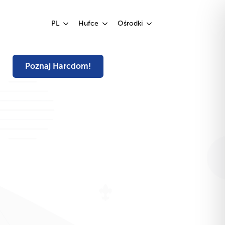
Poznaj Harcdom!
PL
Hufce
Ośrodki
Poznaj Harcdom!