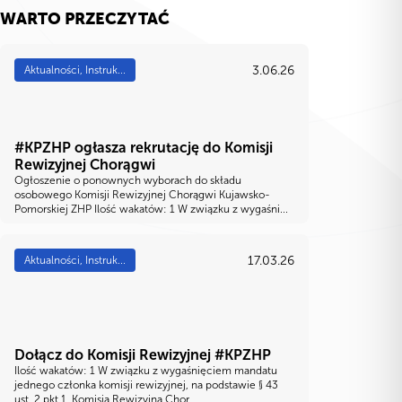
WARTO PRZECZYTAĆ
3.06.26
Aktualności, Instruk...
#KPZHP ogłasza rekrutację do Komisji
Rewizyjnej Chorągwi
Ogłoszenie o ponownych wyborach do składu
osobowego Komisji Rewizyjnej Chorągwi Kujawsko-
Pomorskiej ZHP Ilość wakatów: 1 W związku z wygaśni...
17.03.26
Aktualności, Instruk...
Dołącz do Komisji Rewizyjnej #KPZHP
Ilość wakatów: 1 W związku z wygaśnięciem mandatu
jednego członka komisji rewizyjnej, na podstawie § 43
ust. 2 pkt 1, Komisja Rewizyjna Chor...