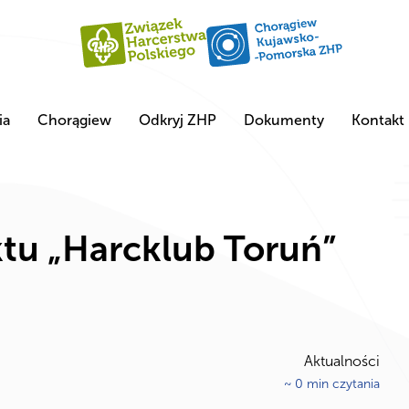
ia
Chorągiew
Odkryj ZHP
Dokumenty
Kontakt
ktu „Harcklub Toruń”
Aktualności
~
0
min czytania