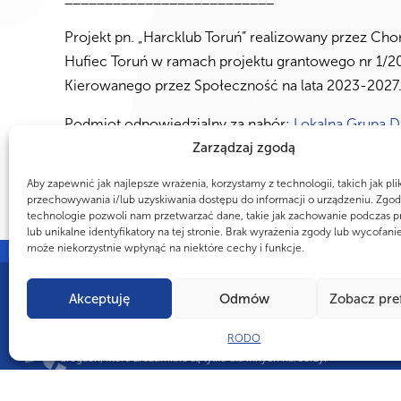
Projekt pn. „Harcklub Toruń” realizowany przez C
Hufiec Toruń w ramach projektu grantowego nr 1/20
Kierowanego przez Społeczność na lata 2023-2027
Podmiot odpowiedzialny za nabór:
Lokalna Grupa Dz
Zarządzaj zgodą
Aby zapewnić jak najlepsze wrażenia, korzystamy z technologii, takich jak pli
przechowywania i/lub uzyskiwania dostępu do informacji o urządzeniu. Zgod
technologie pozwoli nam przetwarzać dane, takie jak zachowanie podczas p
lub unikalne identyfikatory na tej stronie. Brak wyrażenia zgody lub wycofani
może niekorzystnie wpłynąć na niektóre cechy i funkcje.
Akceptuję
Odmów
Zobacz pre
CZY WIESZ, ŻE...
RODO
ZHP ma swój własny język gestów i znaków. Harcerki i harcerze już od
drogach, które zrozumiałe są tylko dla innych harcerzy.