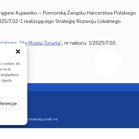
horągiew Kujawsko – Pomorską Związku Harcerstwa Polskiego
25/7.02-1 realizującego Strategię Rozwoju Lokalnego
.
iałania „Dla Miasta Torunia”
, nr naboru: 1/2025/7.02.
ki cookie, do
a na te
rzeglądania
e zgody
ferencje
 ponad 100 lat zostawiają znaki na