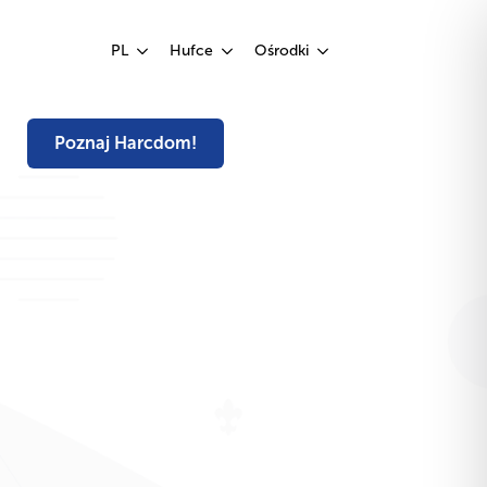
Poznaj Harcdom!
PL
Hufce
Ośrodki
Poznaj Harcdom!