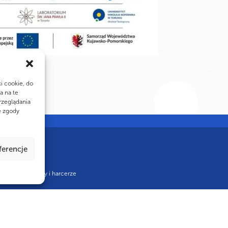
ki cookie, do
a na te
rzeglądania
e zgody
ferencje
ci, które zuchy i harcerze
kołaja Kopernika
|
Informacje i uwagi prawne
|
Polityka prywatności
|
Dek