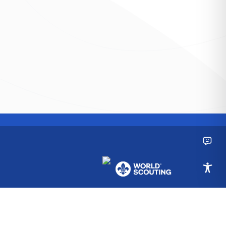
laracja dostępności
|
BIP
|
ZHP
|
Media
|
Sprawozdania Finansowe