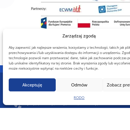
Zarządzaj zgodą
Aby zapewnić jak najlepsze wrażenia, korzystamy z technologii, takich jak pli
przechowywania i/lub uzyskiwania dostępu do informacji o urządzeniu. Zgod
technologie pozwoli nam przetwarzać dane, takie jak zachowanie podczas p
lub unikalne identyfikatory na tej stronie. Brak wyrażenia zgody lub wycofani
może niekorzystnie wpłynąć na niektóre cechy i funkcje.
Akceptuję
Odmów
Zobacz pre
CZY WIESZ, ŻE...
RODO
W Systemie Instrumentów Metodycznych ZHP jest prawie 300 sprawnoś
zdobywają, poszerzając swoją wiedzę oraz umiejętności.
Copyright
© 2025 Chorągiew Kujawsko-Pomorska ZHP im. Mi