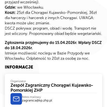
przyjazd wcześniej).
Gdzie:
we Włocławku.
Koszt:
25zł dla Chorągwi Kujawsko-Pomorskiej, 36zł
dla harcerzy i harcerek z innych Chorągwi. UWAGA:
kwota może ulec zmianie.
DSCZ pokrywa: program, obiad i wodę. Transport nie
jest wliczony. Proponowany obiad będzie wegetariański.
Zgłoszenia przyjmujemy do 15.04.2026r. Wpłaty DSCZ
do 18.04.2026r.
Istnieje możliwość noclegu w Bazie Przygody we
Włocławku. Odpłatność to 20zł za osobę za noc.
INFORMACJE
Organizator
Zespół Zagraniczny Chorągwi Kujawsko-
Pomorskiej ZHP
Adres mailowy
zagranica@kp.zhp.pl