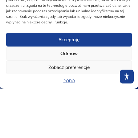
pliki cookie, do przechowywania i/lub uzyskiwania dostępu do informacji o
Lis
Lis
urządzeniu. Zgoda na te technologie pozwoli nam przetwarzać dane, takie
Konferencja instruktorska o wychowaniu ekonomicznym
jak zachowanie podczas przeglądania lub unikalne identyfikatory na tej
w harcerstwie – TO SIĘ OPŁACA 2025
stronie. Brak wyrażenia zgody lub wycofanie zgody może niekorzystnie
wpłynąć na niektóre cechy i funkcje.
Instruktorzy
Akceptuję
Odmów
Zobacz preferencje
RODO
CZY WIESZ, ŻE...
Harcerski system stopni i sprawności był wzorem dla wojska i szkół. Już w
II RP model wychowania przez sprawności, stopnie i samodzielność w
ZHP był tak skuteczny, że inspirowały się nim szkoły wojskowe i
państwowe programy wychowania obywatelskiego.