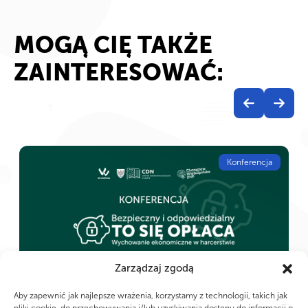
MOGĄ CIĘ TAKŻE
ZAINTERESOWAĆ:
Konferencja
Zarządzaj zgodą
Poznań
29
29
Aby zapewnić jak najlepsze wrażenia, korzystamy z technologii, takich jak