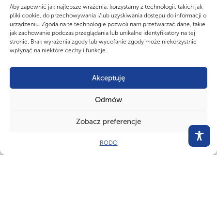
Aby zapewnić jak najlepsze wrażenia, korzystamy z technologii, takich jak
pliki cookie, do przechowywania i/lub uzyskiwania dostępu do informacji o
urządzeniu. Zgoda na te technologie pozwoli nam przetwarzać dane, takie
jak zachowanie podczas przeglądania lub unikalne identyfikatory na tej
stronie. Brak wyrażenia zgody lub wycofanie zgody może niekorzystnie
wpłynąć na niektóre cechy i funkcje.
Włocławek
09
09
Maj
Maj
Akceptuję
Trailjam
Odmów
Instruktorzy, Wędrownicy
Zobacz preferencje
RODO