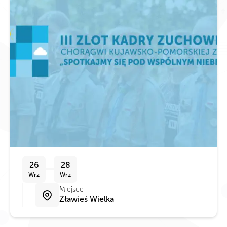
26
28
Wrz
Wrz
Miejsce
Zławieś Wielka