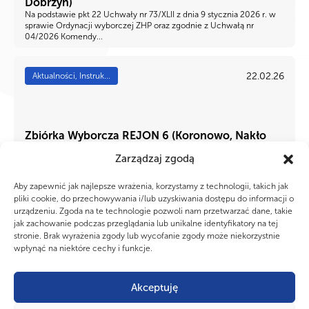
Dobrzyń)
Na podstawie pkt 22 Uchwały nr 73/XLII z dnia 9 stycznia 2026 r. w
sprawie Ordynacji wyborczej ZHP oraz zgodnie z Uchwałą nr
04/2026 Komendy...
22.02.26
Aktualności, Instruk...
Zbiórka Wyborcza REJON 6 (Koronowo, Nakło
nad Notecią, Świecie-Powiat)
Zarządzaj zgodą
Na podstawie pkt 22 Uchwały nr 73/XLII z dnia 9 stycznia 2026 r. w
sprawie Ordynacji wyborczej ZHP oraz zgodnie z Uchwałą nr
04/2026 Komendy...
Aby zapewnić jak najlepsze wrażenia, korzystamy z technologii, takich jak
pliki cookie, do przechowywania i/lub uzyskiwania dostępu do informacji o
urządzeniu. Zgoda na te technologie pozwoli nam przetwarzać dane, takie
22.02.26
Aktualności, Instruk...
jak zachowanie podczas przeglądania lub unikalne identyfikatory na tej
stronie. Brak wyrażenia zgody lub wycofanie zgody może niekorzystnie
wpłynąć na niektóre cechy i funkcje.
Zbiórka Wyborcza REJON 4 (Aleksandrów
Akceptuję
Kujawski, Mogilno, Inowrocław)
Na podstawie pkt 22 Uchwały nr 73/XLII z dnia 9 stycznia 2026 r. w