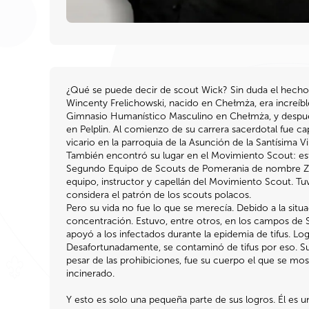
¿Qué se puede decir de scout Wick? Sin duda el hecho 
Wincenty Frelichowski, nacido en Chełmża, era increíb
Gimnasio Humanístico Masculino en Chełmża, y después 
en Pelplin. Al comienzo de su carrera sacerdotal fue c
vicario en la parroquia de la Asunción de la Santísima V
También encontró su lugar en el Movimiento Scout: es
Segundo Equipo de Scouts de Pomerania de nombre Za
equipo, instructor y capellán del Movimiento Scout. Tuvo
considera el patrón de los scouts polacos.
Pero su vida no fue lo que se merecía. Debido a la sit
concentración. Estuvo, entre otros, en los campos de
apoyó a los infectados durante la epidemia de tifus. L
Desafortunadamente, se contaminó de tifus por eso. Su
pesar de las prohibiciones, fue su cuerpo el que se mo
incinerado.
Y esto es solo una pequeña parte de sus logros. Él es u