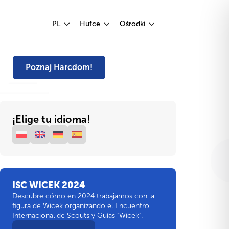
Poznaj Harcdom!
PL
Hufce
Ośrodki
Poznaj Harcdom!
¡Elige tu idioma!
ISC WICEK 2024
Descubre cómo en 2024 trabajamos con la
figura de Wicek organizando el Encuentro
Internacional de Scouts y Guías "Wicek".