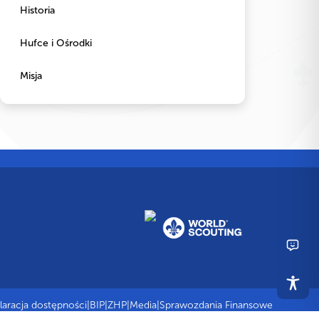
Historia
Hufce i Ośrodki
Misja
laracja dostępności
|
BIP
|
ZHP
|
Media
|
Sprawozdania Finansowe