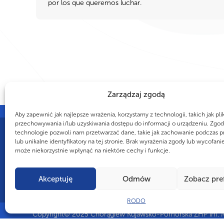
por los que queremos luchar.
Zarządzaj zgodą
Aby zapewnić jak najlepsze wrażenia, korzystamy z technologii, takich jak pli
przechowywania i/lub uzyskiwania dostępu do informacji o urządzeniu. Zgod
technologie pozwoli nam przetwarzać dane, takie jak zachowanie podczas p
lub unikalne identyfikatory na tej stronie. Brak wyrażenia zgody lub wycofani
CZY WIESZ, ŻE...
może niekorzystnie wpłynąć na niektóre cechy i funkcje.
Harcerski system stopni i sprawności był wzorem dla wojska i szkół. 
sprawności, stopnie i samodzielność w ZHP był tak skuteczny, że insp
państwowe programy wychowania obywatelskiego.
Akceptuję
Odmów
Zobacz pre
RODO
Copyright
© 2025 Chorągiew Kujawsko-Pomorska ZHP im. Mi