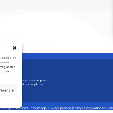
ki cookie, do
a na te
rzeglądania
e zgody
Już w II RP model wychowania przez
irowały się nim szkoły wojskowe i
ferencje
kołaja Kopernika
|
Informacje i uwagi prawne
|
Polityka prywatności
|
Dek