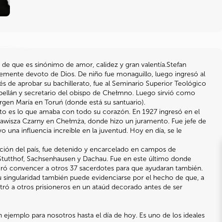
de que es sinónimo de amor, calidez y gran valentía.Stefan
lemente devoto de Dios. De niño fue monaguillo, luego ingresó al
de aprobar su bachillerato, fue al Seminario Superior Teológico
apellán y secretario del obispo de Chełmno. Luego sirvió como
irgen María en Toruń (donde está su santuario).
to es lo que amaba con todo su corazón. En 1927 ingresó en el
wisza Czarny en Chełmża, donde hizo un juramento. Fue jefe de
 una influencia increíble en la juventud. Hoy en día, se le
uación del país, fue detenido y encarcelado en campos de
 Stutthof, Sachsenhausen y Dachau. Fue en este último donde
ogró convencer a otros 37 sacerdotes para que ayudaran también.
 singularidad también puede evidenciarse por el hecho de que, a
stró a otros prisioneros en un ataúd decorado antes de ser
n ejemplo para nosotros hasta el día de hoy. Es uno de los ideales