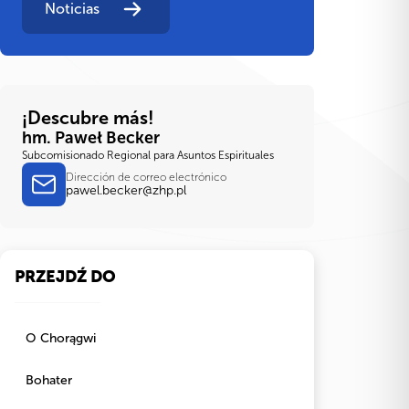
Noticias
¡Descubre más!
hm. Paweł Becker
Subcomisionado Regional para Asuntos Espirituales
Dirección de correo electrónico
pawel.becker@zhp.pl
PRZEJDŹ DO
O Chorągwi
Bohater