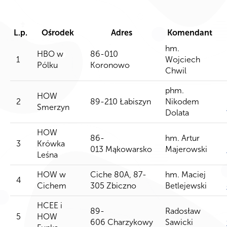
L.p.
Ośrodek
Adres
Komendant
hm.
HBO w
86-010
1
Wojciech
Pólku
Koronowo
Chwil
phm.
HOW
2
89-210 Łabiszyn
Nikodem
Smerzyn
Dolata
HOW
86-
hm. Artur
3
Krówka
013 Mąkowarsko
Majerowski
Leśna
HOW w
Ciche 80A, 87-
hm. Maciej
4
Cichem
305 Zbiczno
Betlejewski
HCEE i
89-
Radosław
5
HOW
606 Charzykowy
Sawicki