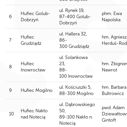
ul. Rynek 19,
Hufiec Golub-
phm. Ewa
6
87-400 Golub-
Dobrzyń
Napolska
Dobrzyń
ul. Hallera 32,
Hufiec
hm. Agniesz
7
86-
Grudziądz
Herduś-Rod
300 Grudziądz
ul. Solankowa
Hufiec
23,
hm. Zbigni
8
Inowrocław
88-
Nawrot
100 Inowrocław
ul. Kościuszki 5,
hm. Barbara
9
Hufiec Mogilno
88-300 Mogilno
Bultrowicz
ul. Dąbrowskiego
pwd. Adam
Hufiec Nakło
50,
10
Dziewałtow
nad Notecią
89-100 Nakło n.
Gintoft
Notecią