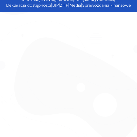
Deklaracja dostępności
|
BIP
|
ZHP
|
Media
|
Sprawozdania Finansowe