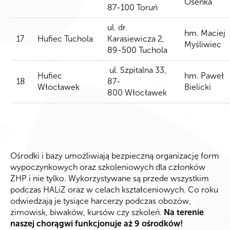
Osenka
87-100 Toruń
ul. dr.
hm. Maciej
17
Hufiec Tuchola
Karasiewicza 2,
Myśliwiec
89-500 Tuchola
ul. Szpitalna 33,
Hufiec
hm. Paweł
18
87-
Włocławek
Bielicki
800 Włocławek
Ośrodki i bazy umożliwiają bezpieczną organizację form
wypoczynkowych oraz szkoleniowych dla członków
ZHP i nie tylko. Wykorzystywane są przede wszystkim
podczas HALiZ oraz w celach kształceniowych. Co roku
odwiedzają je tysiące harcerzy podczas obozów,
zimowisk, biwaków, kursów czy szkoleń.
Na terenie
naszej chorągwi funkcjonuje aż 9 ośrodków!