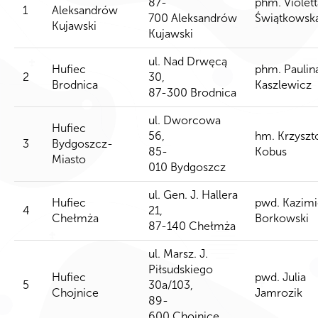
87-
phm. Violett
1
Aleksandrów
700 Aleksandrów
Świątkowsk
Kujawski
Kujawski
ul. Nad Drwęcą
Hufiec
phm. Paulin
2
30,
Brodnica
Kaszlewicz
87-300 Brodnica
ul. Dworcowa
Hufiec
56,
hm. Krzyszt
3
Bydgoszcz-
85-
Kobus
Miasto
010 Bydgoszcz
ul. Gen. J. Hallera
Hufiec
pwd. Kazimi
4
21,
Chełmża
Borkowski
87-140 Chełmża
ul. Marsz. J.
Piłsudskiego
Hufiec
pwd. Julia
5
30a/103,
Chojnice
Jamrozik
89-
600 Chojnice