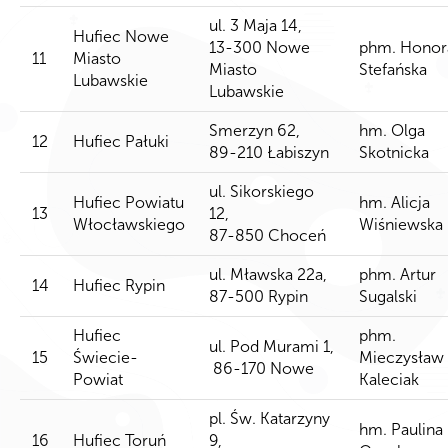
ul. 3 Maja 14,
Hufiec Nowe
13-300 Nowe
phm. Honor
11
Miasto
Miasto
Stefańska
Lubawskie
Lubawskie
Smerzyn 62,
hm. Olga
12
Hufiec Pałuki
89-210 Łabiszyn
Skotnicka
ul. Sikorskiego
Hufiec Powiatu
hm. Alicja
13
12,
Włocławskiego
Wiśniewska
87-850 Choceń
ul. Mławska 22a,
phm. Artur
14
Hufiec Rypin
87-500 Rypin
Sugalski
Hufiec
phm.
ul. Pod Murami 1,
15
Świecie-
Mieczysław
86-170 Nowe
Powiat
Kaleciak
pl. Św. Katarzyny
hm. Paulina
16
Hufiec Toruń
9,