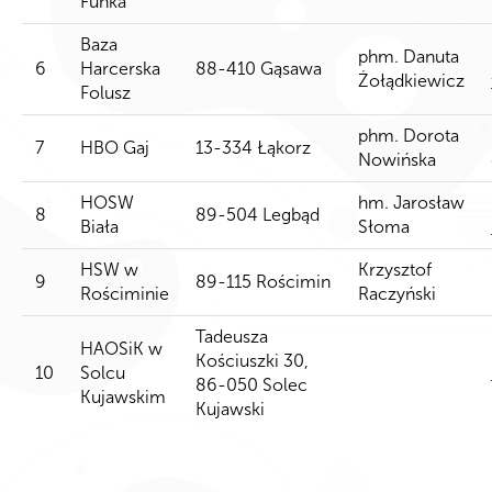
Funka
Baza
phm. Danuta
6
Harcerska
88-410 Gąsawa
Żołądkiewicz
Folusz
phm. Dorota
7
HBO Gaj
13-334 Łąkorz
Nowińska
HOSW
hm. Jarosław
8
89-504 Legbąd
Biała
Słoma
HSW w
Krzysztof
9
89-115 Rościmin
Rościminie
Raczyński
Tadeusza
HAOSiK w
Kościuszki 30,
10
Solcu
86-050 Solec
Kujawskim
Kujawski