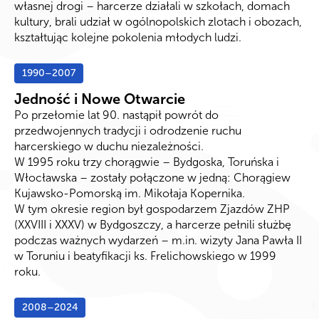
własnej drogi – harcerze działali w szkołach, domach
kultury, brali udział w ogólnopolskich zlotach i obozach,
kształtując kolejne pokolenia młodych ludzi.
1990–2007
Jedność i Nowe Otwarcie
Po przełomie lat 90. nastąpił powrót do
przedwojennych tradycji i odrodzenie ruchu
harcerskiego w duchu niezależności.
W 1995 roku trzy chorągwie – Bydgoska, Toruńska i
Włocławska – zostały połączone w jedną: Chorągiew
Kujawsko-Pomorską im. Mikołaja Kopernika.
W tym okresie region był gospodarzem Zjazdów ZHP
(XXVIII i XXXV) w Bydgoszczy, a harcerze pełnili służbę
podczas ważnych wydarzeń – m.in. wizyty Jana Pawła II
w Toruniu i beatyfikacji ks. Frelichowskiego w 1999
roku.
2008–2024