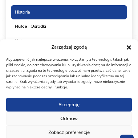
Historia
Hufce i Ośrodki
Misja
Zarządzaj zgodą
Aby zapewnić jak najlepsze wrażenia, korzystamy z technologii, takich jak
pliki cookie, do przechowywania i/lub uzyskiwania dostępu do informacji o
urządzeniu. Zgoda na te technologie pozwoli nam przetwarzać dane, takie
jak zachowanie podczas przeglądania lub unikalne identyfikatory na tej
stronie. Brak wyrażenia zgody lub wycofanie zgody może niekorzystnie
wpłynąć na niektóre cechy i funkcje.
Akceptuję
CZY WIESZ, ŻE...
Odmów
ZHP ma swój własny język gestów i znaków. Harcerki i harcerze już od
ponad 100 lat zostawiają znaki na drogach, które zrozumiałe są tylko dla
innych harcerzy.
Zobacz preferencje