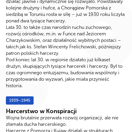
działać jawnie i dynamicznie się rozwijało. Powstawały
kolejne drużyny i hufce, a Chorągiew Pomorska z
siedzibą w Toruniu rosła w siłę – już w 1930 roku liczyła
ponad dwa tysiące harcerzy.
Lata 30. to także czas narodzin ruchu zuchowego,
rozwój ośrodków, m.in. w Funce nad Jeziorem
Charzykowskim, oraz działalność wybitnych postaci –
takich jak ks. Stefan Wincenty Frelichowski, późniejszy
patron polskich harcerzy.
Pod koniec lat 30. w regionie działało już kilkaset
drużyn, skupiających tysiące harcerek i harcerzy. Był to
czas ogromnego entuzjazmu, budowania wspólnoty i
przygotowania do wyzwań, jakie miała przynieść
historia.
1939–1945
Harcerstwo w Konspiracji
Wojna brutalnie przerwała rozwój organizacji, ale nie
złamała ducha harcerskiego.
Harcerze z Pomorza i Kujaw działali w strukturach