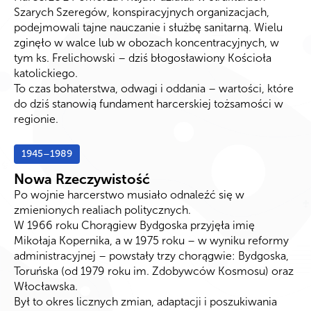
Szarych Szeregów, konspiracyjnych organizacjach,
podejmowali tajne nauczanie i służbę sanitarną. Wielu
zginęło w walce lub w obozach koncentracyjnych, w
tym ks. Frelichowski – dziś błogosławiony Kościoła
katolickiego.
To czas bohaterstwa, odwagi i oddania – wartości, które
do dziś stanowią fundament harcerskiej tożsamości w
regionie.
1945–1989
Nowa Rzeczywistość
Po wojnie harcerstwo musiało odnaleźć się w
zmienionych realiach politycznych.
W 1966 roku Chorągiew Bydgoska przyjęła imię
Mikołaja Kopernika, a w 1975 roku – w wyniku reformy
administracyjnej – powstały trzy chorągwie: Bydgoska,
Toruńska (od 1979 roku im. Zdobywców Kosmosu) oraz
Włocławska.
Był to okres licznych zmian, adaptacji i poszukiwania